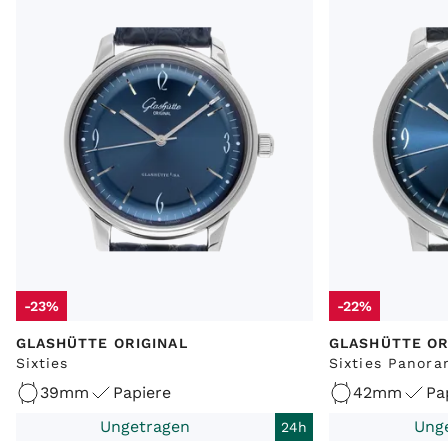
-23%
-22%
GLASHÜTTE ORIGINAL
GLASHÜTTE OR
Sixties
Sixties Panor
39mm
Papiere
42mm
Pa
Ungetragen
Ung
24h