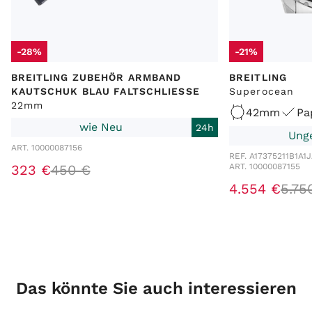
-28%
-21%
BREITLING ZUBEHÖR ARMBAND
BREITLING
KAUTSCHUK BLAU FALTSCHLIESSE
Superocean
22mm
42mm
Pa
wie Neu
24h
Ung
ART. 10000087156
REF. A17375211B1A1
J
323 €
450 €
ART. 10000087155
4.554 €
5.75
Das könnte Sie auch interessieren