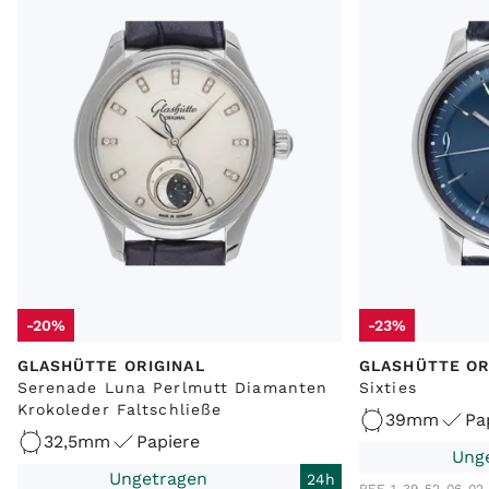
-20%
-23%
GLASHÜTTE ORIGINAL
GLASHÜTTE OR
Serenade Luna Perlmutt Diamanten
Sixties
Krokoleder Faltschließe
39mm
Pa
32,5mm
Papiere
Ung
Ungetragen
24h
REF. 1-39-52-06-02