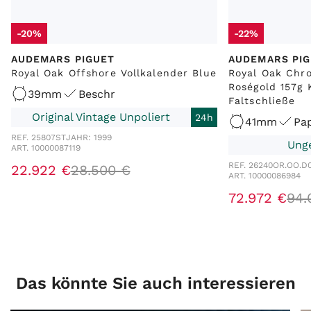
-20%
-22%
AUDEMARS PIGUET
AUDEMARS PI
Royal Oak Offshore Vollkalender Blue
Royal Oak Chr
Roségold 157g 
39mm
Beschr
Faltschließe
Original Vintage Unpoliert
24h
41mm
Pap
REF. 25807ST
JAHR: 1999
Ung
ART. 10000087119
REF. 26240OR.OO.D
22.922 €
28.500 €
ART. 10000086984
72.972 €
94.
Das könnte Sie auch interessieren