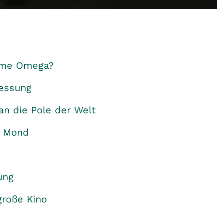
ame Omega?
messung
n die Pole der Welt
m Mond
ung
roße Kino