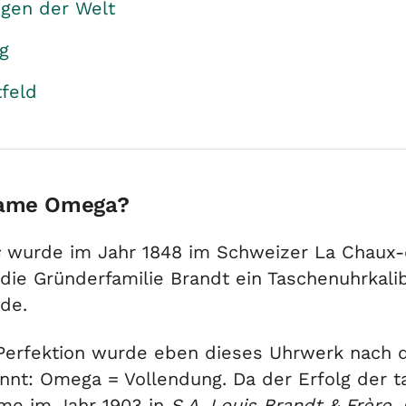
gen der Welt
g
feld
Name Omega?
s
wurde im Jahr 1848 im Schweizer La Chaux-
die Gründerfamilie Brandt ein Taschenuhrkalib
de.
r Perfektion wurde eben dieses Uhrwerk nach
nnt: Omega = Vollendung. Da der Erfolg der t
me im Jahr 1903 in
S.A. Louis Brandt & Frère