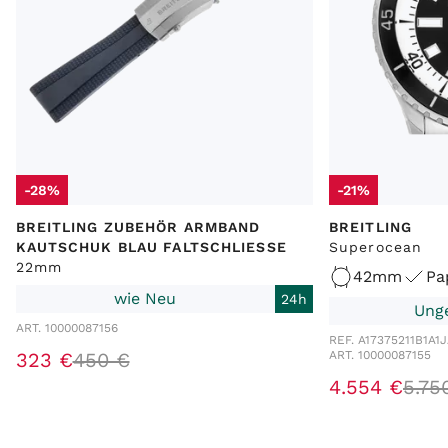
-28%
-21%
BREITLING ZUBEHÖR ARMBAND
BREITLING
KAUTSCHUK BLAU FALTSCHLIESSE
Superocean
22mm
42mm
Pa
wie Neu
24h
Ung
ART. 10000087156
REF. A17375211B1A1
J
323 €
450 €
ART. 10000087155
4.554 €
5.75