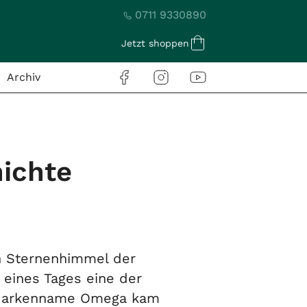
0711 9330890
Jetzt shoppen
Archiv
hichte
n Sternenhimmel der
eines Tages eine der
r Markenname Omega kam